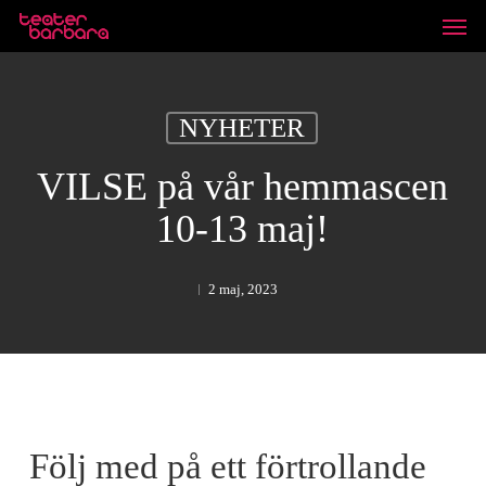
Skip
Unde
to
main
content
NYHETER
VILSE på vår hemmascen
10-13 maj!
2 maj, 2023
Följ med på ett förtrollande