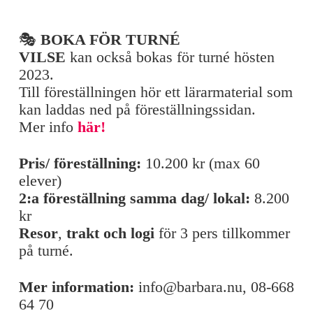
🎭
BOKA FÖR TURNÉ
VILSE
kan också bokas för turné hösten
2023.
Till föreställningen hör ett lärarmaterial som
kan laddas ned på föreställningssidan.
Mer info
här!
Pris/ föreställning:
10.200 kr (max 60
elever)
2:a föreställning samma dag/ lokal:
8.200
kr
Resor
,
trakt och l
ogi
för 3 pers tillkommer
på turné.
Mer information:
info@barbara.nu, 08-668
64 70