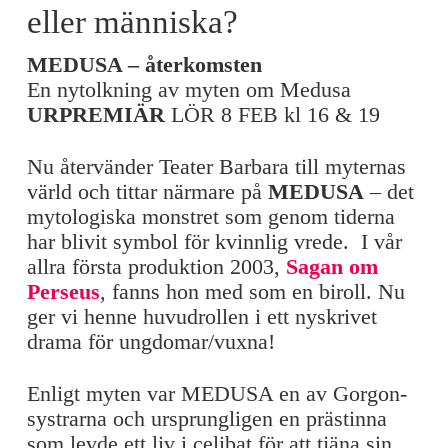
eller människa?
MEDUSA – återkomsten
En nytolkning av myten om Medusa
URPREMIÄR
LÖR 8 FEB kl 16 & 19
Nu återvänder Teater Barbara till myternas
värld och tittar närmare på
MEDUSA
– det
mytologiska monstret som genom tiderna
har blivit symbol för kvinnlig vrede. I vår
allra första produktion 2003,
Sagan om
Perseus
, fanns hon med som en biroll. Nu
ger vi henne huvudrollen i ett nyskrivet
drama för ungdomar/vuxna!
Enligt myten var MEDUSA en av Gorgon-
systrarna och ursprungligen en prästinna
som levde ett liv i celibat för att tjäna sin