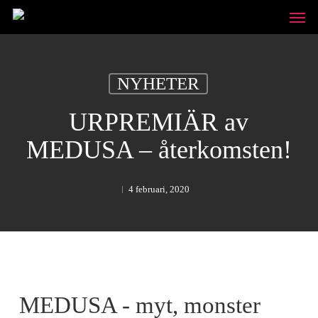
Skip
Unde
to
main
content
NYHETER
URPREMIÄR av
MEDUSA – återkomsten!
4 februari, 2020
MEDUSA - myt, monster