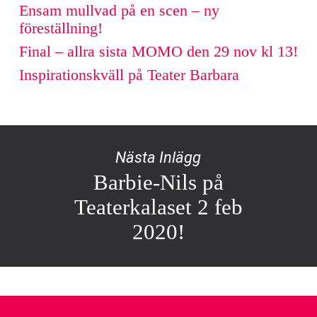
Ensam mullvad på en scen – ny
föreställning!
Final – allra sista MOMO den 29 nov kl 13!
Inspirationskväll på Teater Barbara
Nästa Inlägg
Barbie-Nils på
Teaterkalaset 2 feb
2020!