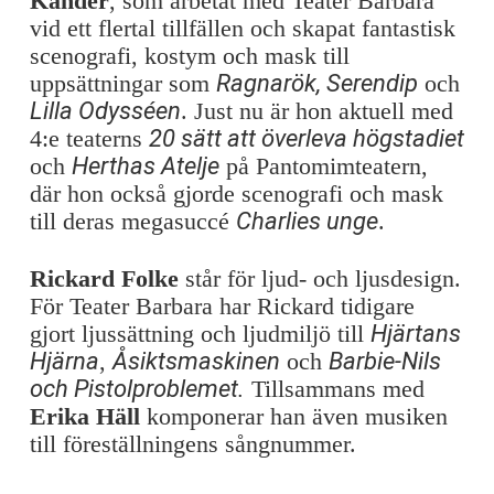
Kander
, som arbetat med Teater Barbara
vid ett flertal tillfällen och skapat fantastisk
scenografi, kostym och mask till
uppsättningar som
Ragnarök, Serendip
och
Lilla Odysséen
. Just nu är hon aktuell med
4:e teaterns
20 sätt att överleva högstadiet
och
Herthas Atelje
på Pantomimteatern,
där hon också gjorde scenografi och mask
till deras megasuccé
Charlies unge
.
Rickard Folke
står för ljud- och ljusdesign.
För Teater Barbara har Rickard tidigare
gjort ljussättning och ljudmiljö till
Hjärtans
Hjärna
,
Åsiktsmaskinen
och
Barbie-Nils
och Pistolproblemet.
Tillsammans med
Erika Häll
komponerar han även musiken
till föreställningens sångnummer.