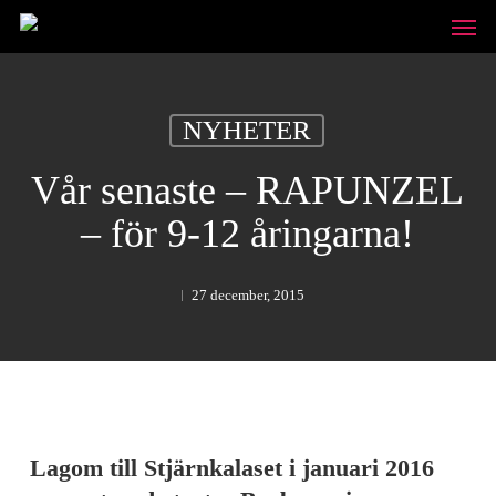
Skip
Unde
to
main
content
NYHETER
Vår senaste – RAPUNZEL
– för 9-12 åringarna!
27 december, 2015
Lagom till Stjärnkalaset i januari 2016