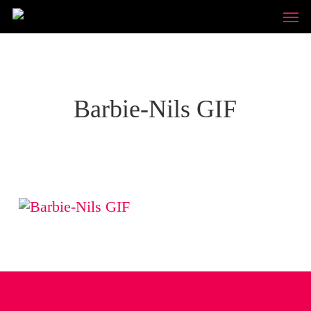
Skip
Unde
to
main
content
Barbie-Nils GIF