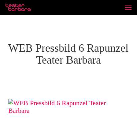
Skip
Unde
to
main
content
WEB Pressbild 6 Rapunzel
Teater Barbara