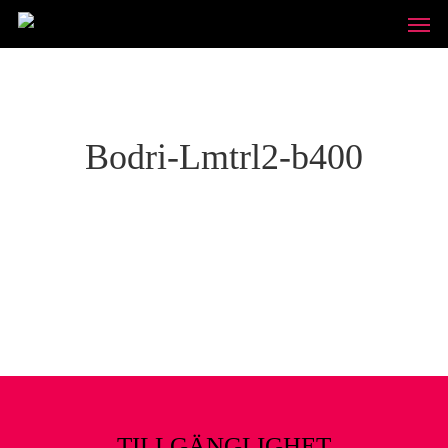
Skip
Unde
to
main
content
Bodri-Lmtrl2-b400
TILLGÄNGLIGHET