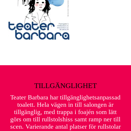
TILLGÄNGLIGHET
Teater Barbara har tillgänglighetsanpassad
toalett. Hela vägen in till salongen är
tillgänglig, med trappa i foajén som lätt
görs om till rullstolshiss samt ramp ner till
scen. Varierande antal platser för rullstolar