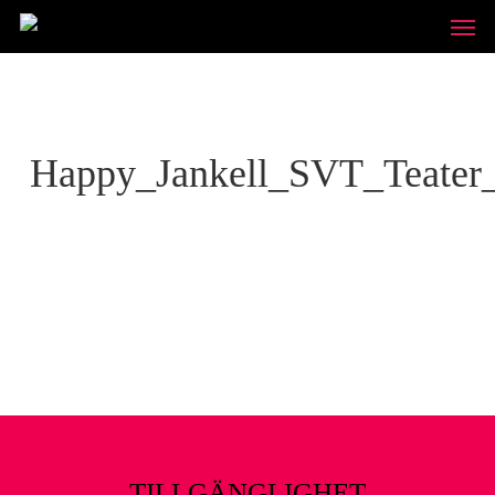
Skip
Unde
to
main
content
Happy_Jankell_SVT_Teater_
TILLGÄNGLIGHET