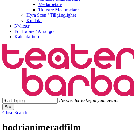
Medarbetare
Tidigare Medarbetare
Hyra Scen / Tillgänglighet
Kontakt
Nyheter
För Lärare / Arrangör
Kalendarium
Press enter to begin your search
Sök
Close Search
bodrianimeradfilm