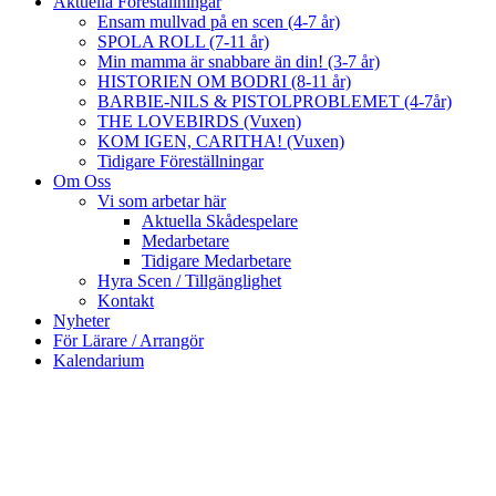
Aktuella Föreställningar
Ensam mullvad på en scen (4-7 år)
SPOLA ROLL (7-11 år)
Min mamma är snabbare än din! (3-7 år)
HISTORIEN OM BODRI (8-11 år)
BARBIE-NILS & PISTOLPROBLEMET (4-7år)
THE LOVEBIRDS (Vuxen)
KOM IGEN, CARITHA! (Vuxen)
Tidigare Föreställningar
Om Oss
Vi som arbetar här
Aktuella Skådespelare
Medarbetare
Tidigare Medarbetare
Hyra Scen / Tillgänglighet
Kontakt
Nyheter
För Lärare / Arrangör
Kalendarium