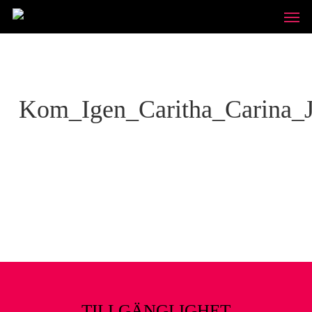
Skip
Unde
to
main
content
Kom_Igen_Caritha_Carina_J
TILLGÄNGLIGHET