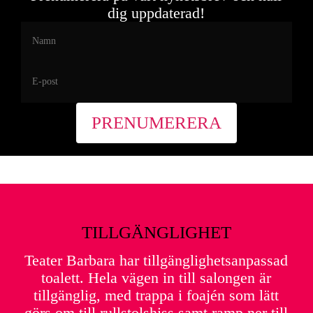
Torsdag 14 februari 18:00
dig uppdaterad!
Fredag 15 februari 18:00
Onsdag 20 februari 18:00
Torsdag 21 februari 18:00
Fredag 22 februari 18:00
TILLGÄNGLIGHET
Teater Barbara har tillgänglighetsanpassad
toalett. Hela vägen in till salongen är
tillgänglig, med trappa i foajén som lätt
görs om till rullstolshiss samt ramp ner till