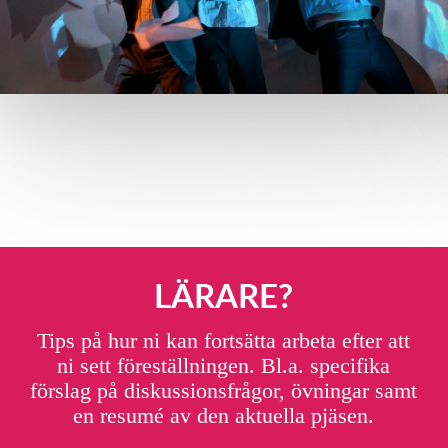
LÄRARE?
Tips på hur ni kan fortsätta arbeta efter att
ni sett föreställningen. Bl.a. specifika
förslag på diskussionsfrågor, övningar samt
en resumé av den aktuella pjäsen.