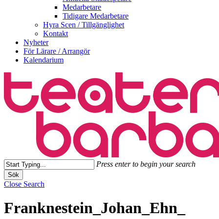
Medarbetare
Tidigare Medarbetare
Hyra Scen / Tillgänglighet
Kontakt
Nyheter
För Lärare / Arrangör
Kalendarium
Press enter to begin your search
Sök
Close Search
Franknestein_Johan_Ehn_