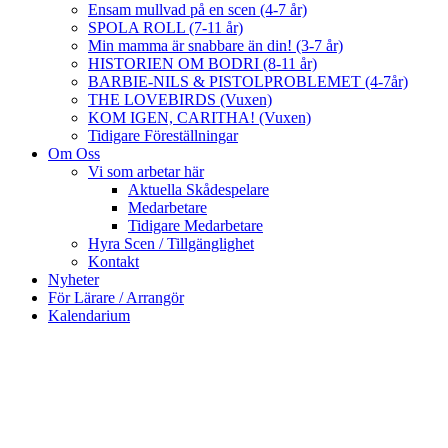
Ensam mullvad på en scen (4-7 år)
SPOLA ROLL (7-11 år)
Min mamma är snabbare än din! (3-7 år)
HISTORIEN OM BODRI (8-11 år)
BARBIE-NILS & PISTOLPROBLEMET (4-7år)
THE LOVEBIRDS (Vuxen)
KOM IGEN, CARITHA! (Vuxen)
Tidigare Föreställningar
Om Oss
Vi som arbetar här
Aktuella Skådespelare
Medarbetare
Tidigare Medarbetare
Hyra Scen / Tillgänglighet
Kontakt
Nyheter
För Lärare / Arrangör
Kalendarium