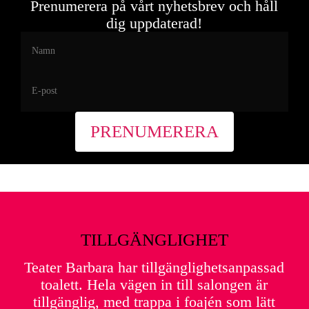
Prenumerera på vårt nyhetsbrev och håll
föreställningar på vår egen scen, men
dig uppdaterad!
föreställningen kan bokas uppsökande.
MER INFO/ KONTAKTA OSS:
08-668
64 70, info@barbara.nu
Lördag 25
BILJETTER
oktober - 13:00
TILLGÄNGLIGHET
Teater Barbara har tillgänglighetsanpassad
toalett. Hela vägen in till salongen är
tillgänglig, med trappa i foajén som lätt